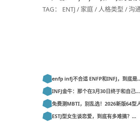
TAG：
ENTJ
/
家庭
/
人格类型
/
沟
enfp infj不合适 ENFP和INFJ，到底是
INFJ金牛：那个在3月30日终于和自己…
免费测MBTI，别乱选！2026新版64型
ESTJ型女生谈恋爱，到底有多难搞？…