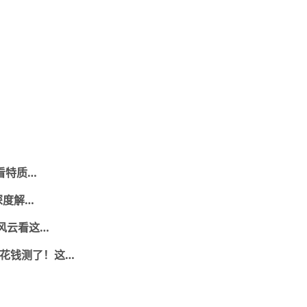
件看特质…
人格深度解…
风云看这…
乱花钱测了！这…