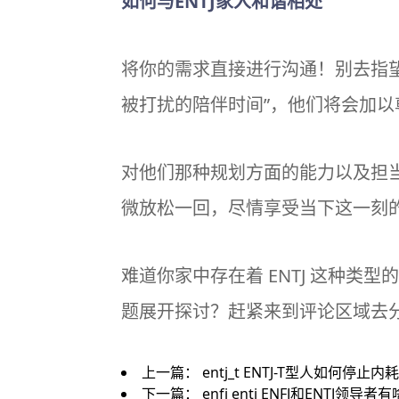
如何与ENTJ家人和谐相处
将你的需求直接进行沟通！别去指望
被打扰的陪伴时间”，他们将会加
对他们那种规划方面的能力以及担当
微放松一回，尽情享受当下这一刻
难道你家中存在着 ENTJ 这种
题展开探讨？赶紧来到评论区域去
上一篇：
entj_t ENTJ-T型人如何
下一篇：
enfj entj ENFJ和ENT