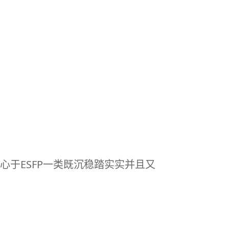
心于
ESFP
一类既沉稳踏实实并且又