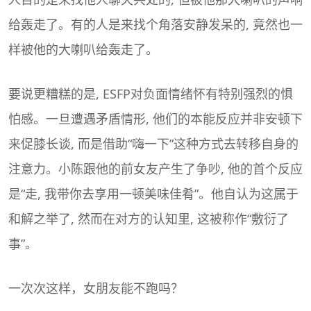
给轰走了。有的人是来找个角落安静发呆的, 竟然也一
样被他的大喇叭给轰走了。
要说更糟糕的是, ESFP对负面情绪怀有特别强烈的惧
怕感。一旦遭遇矛盾情形, 他们的本能反应并非安顿下
来促膝长谈, 而是借助“嗨一下”这种方式去转移自身的
注意力。小陈跟他的前女友产生了争吵, 他的首个反应
是“走, 我带你去享用一顿美味佳肴”。他自认为这属于
和解之举了, 然而在对方的认知里, 这被称作“敷衍了
事”。
一次次这样，女朋友能不跑吗？