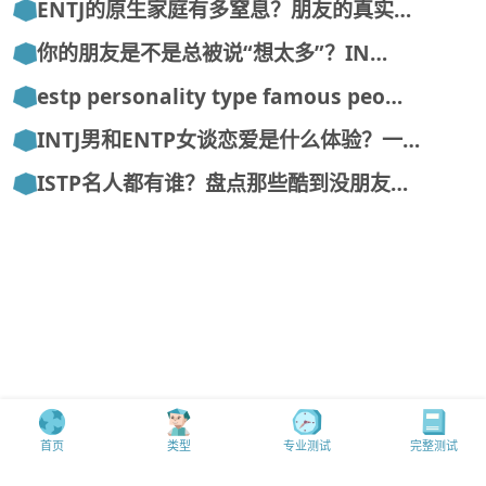
ENTJ的原生家庭有多窒息？朋友的真实…
你的朋友是不是总被说“想太多”？IN…
estp personality type famous peo…
INTJ男和ENTP女谈恋爱是什么体验？一…
ISTP名人都有谁？盘点那些酷到没朋友…
首页
类型
专业测试
完整测试
MBTI中文mbti.mobi版权所有@16personalities