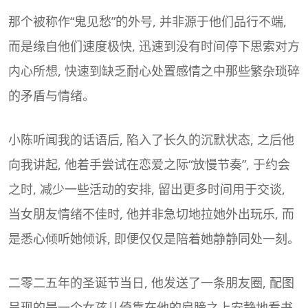
那个被称作“鬼见愁”的外号, 并非源于他们品行不端,
而是缘自他们速度极快, 迅速到没有时间停下思索对方
内心所想, 快速到缺乏耐心处置感情之中那些繁杂琐碎
的矛盾与情绪。
小陈听闻我的话语后, 陷入了长久的沉默状态, 之后他
向我讲起, 他着手尝试在恋爱之际“放慢节奏”, 于约会
之时, 减少一些活动的安排, 留出更多时间用于交谈,
当女朋友情绪不佳时, 他并非急切地拉她外出玩乐, 而
是悉心倾听她倾诉, 即便仅仅是陪着她静静同处一刻。
二零二五年的圣诞节当日, 他发送了一条朋友圈, 配图
呈现的是一个女孩儿倚靠在他的肩膀之上安静地看书,