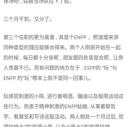
夜场吧”, 姑娘当场就拉下了脸。
三个月不到，又分了。
第三个任职的更为离谱 , 其是个ENFP ，照道理来讲
同种类型的理应能够合得来。两个人刚刚开始在一起
的时候 , 每日都十分亲昵 , 朋友圈四处皆是合照 , 让旁
人羡慕不已。而有问题的地方在于 , ESFP的 “玩 ”与
ENFP 的“玩 ”根本上就不是同一回事儿。
玩感官刺激的小陈, 进行着喝酒、蹦迪以及极限运动这
些行为。热衷于精神刺激的ENFP姑娘, 从事着聊哲
学、看展览和写诗这般活动。两人相处一个月过后, 觉
得姑娘太“装”的是小陈, 认为小陈太“浅”的是姑娘。