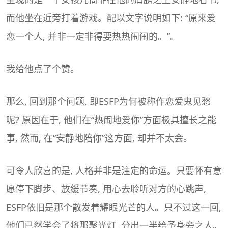
而他坐在近旁打着游戏。配以文字说明如下: “原来爱
恋一个人, 并非一定非得要热热闹闹的。”。
我给他点了个赞。
那么, 回到那个问题, 即ESFP为何被称作恋爱鬼见愁
呢? 原因在于, 他们在“热闹地爱你”方面极具擅长之能
事, 然而, 在“安静地陪你”这方面, 却并不太会。
可令人欣喜的是, 人格并非是注定的命运。只要怀有意
愿停下脚步、放缓节奏, 用心去聆听对方的心跳声,
ESFP依旧是那个散发着耀眼光芒的人。只不过这一回,
他们已然学会了将那聚光灯, 分出一半给予身旁之人。