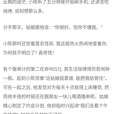
近期的迷茫, 小陈听了五分钟便开始刷手机, 还讲去吃
烧烤, 说别想那么多。
分手那天，姑娘跟他说：“你很好，但你不懂我。”
小陈那时还觉着莫名怪异, 我这般热火热闹地爱着你,
为何就不明白了? 真奇怪！
有个做审计的第二任命叫ISTJ, 其生活规律得仿若闹钟
一般。起初小陈觉着“这姑娘挺靠谱, 能把我给管住”。
可在一起之后, 他发觉对方每天十点就得上床睡觉, 然
而他半夜的时候还在跟朋友一块儿喝酒撸串呢。姑娘
精心制定了约会计划, 他却临时兴起讲“我们去看个午