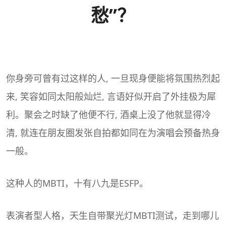
愁”？
你身旁可曾有过这样的人, 一旦现身便能将氛围热烈起
来, 笑容如同太阳般灿烂, 言语好似开启了外挂极为犀
利。聚会之时缺了他便不行, 酒桌上没了他就显得冷
清, 就连在朋友圈发张自拍都如同在为演唱会预备热身
一般。
这种人的
MBTI
，十有八九是
ESFP
。
表演者型人格，天生自带聚光灯
MBTI
测试，走到哪儿