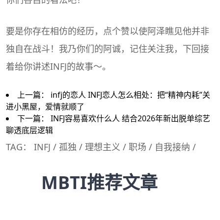
要是你存在相仿的经历，点个赞以使阿泽瞧见他并非
独自在战斗！我乃你们的阿诚，记住关注我，下回接
着给你讲述INFJ的故事～。
上一篇：
infj的恋人 INFJ恋人怎么相处：把“精神内耗”关
进小黑屋，爱情就顺了
下一篇：
INFJ容易喜欢什么人 结合2026年新出脱单综艺
聊透底层逻辑
TAG：
INFJ
/
孤独
/
理想主义
/
职场
/
自我接纳
/
MBTI推荐文章