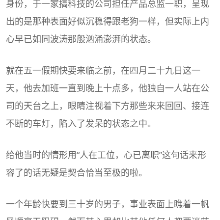
身份，于一家搞科技的公司担任产品总监一职，呈现
出的是那种表面好似沉稳得跟老狗一样，但实际上内
心早已如同波涛那般汹涌澎湃的状态。
就在五一假期快要来临之前，在四月二十九日这一
天，他去加班一直到晚上十点多，他独自一人站在公
司的天台之上，眼睛注视着下方那些来来回回、接连
不断的车灯，陷入了发呆的状态之中。
给他当时的情形用“人在工位，心已离职”这句话来形
容了的话无疑是契合恰当至极的啦。
一个年龄快要到三十岁的男子，事业表面上瞧着一帆