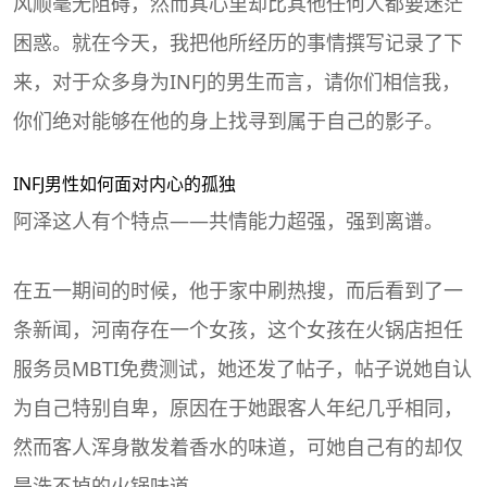
风顺毫无阻碍，然而其心里却比其他任何人都要迷茫
困惑。就在今天，我把他所经历的事情撰写记录了下
来，对于众多身为INFJ的男生而言，请你们相信我，
你们绝对能够在他的身上找寻到属于自己的影子。
INFJ男性如何面对内心的
孤独
阿泽这人有个特点——共情能力超强，强到离谱。
在五一期间的时候，他于家中刷热搜，而后看到了一
条新闻，河南存在一个女孩，这个女孩在火锅店担任
服务员
MBTI
免费测试，她还发了帖子，帖子说她自认
为自己特别自卑，原因在于她跟客人年纪几乎相同，
然而客人浑身散发着香水的味道，可她自己有的却仅
是洗不掉的火锅味道。