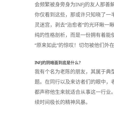
会频繁被身旁身为
INFJ
的友人那善
你仅看到这些，那或许只知晓了一半
灵迷宫，剥去“治愈者”的光环瞅
纯的性格剖析，而是一份拥有着能使
“原来如此”的惊叹！切勿被他们外
INFJ的
阴暗面
到底是什么？
我有个名为老陈的朋友，其属于典型的
题。在同行以及来访者们的眼中，
都声称他生来就适合从事这一行业
续时间极长的精神风暴。