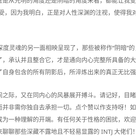
管是从光明的角度还是阴暗的角度来看，都能让我变
感受，因为我明白，正是对人性深渊的注视，使得我
是其深度灵魂的另一面相映呈现了，那些被称作“阴暗”
，承认并且整合它，才是通向内心完整所具备的大智慧
了自身包含的所有阴影后，所淬炼出来的真正无比强
间之际，又在同内心的风暴展开搏斗。请记好，目睹
并非需你独自去承担一切。点个赞以作支持呀！如若你
成为一种理解的开端。有任何关于性格的困扰，欢迎
聊那些深藏不露地且不轻易显露的 INTJ 大佬们