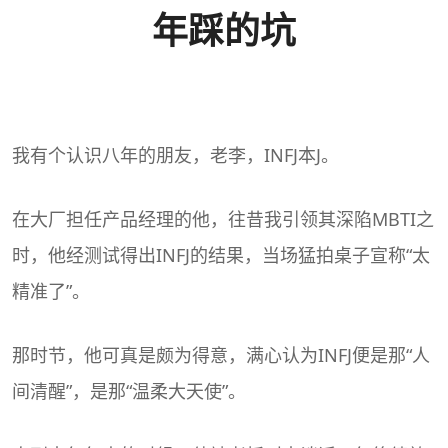
年踩的坑
我有个认识八年的朋友，老李，
INFJ
本J。
在大厂担任产品经理的他，往昔我引领其深陷
MBTI
之
时，他经测试得出INFJ的结果，当场猛拍桌子宣称“太
精准了”。
那时节，他可真是颇为得意，满心认为INFJ便是那“人
间清醒”，是那“温柔大天使”。