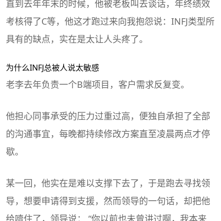
直到去年年末的时候，他被老板叫去谈话，年终绩效
考核得了C等，他这才跑过来向我抱怨说：INFJ类型所
具有的
缺点
，实在是太让人头疼了。
为什么INFJ总被人说太敏感
老李去年负责一个B端项目，客户需求反复变。
他担心同事承受的压力过重过高，便独自承担了全部
的沟通事宜，每晚都持续修改方案直至凌晨两点才停
歇。
某一回，他实在是难以支撑下去了，于是跑去寻找领
导，想要申请得到支援，然而领导的一句话，却把他
给噎住了，领导说： “你以前也未曾讲过啊，我本来