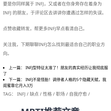
要是你同样属于 INFJ，又或者在你身旁存在着身为
INFJ 的朋友，于评论区去讲讲你遭遇过怎样的失误。
点赞收藏转发，帮更多INFJ早点看清自己。
关注我，下期聊聊INFJ怎么找到最适合自己的职业方
向。
上一篇：
INFJ型特征太准了！朋友的真实经历让我彻底服
了
下一篇：
INFJ不是怪胎！调停者人格的5个隐藏天赋，我
闺蜜靠它月入3万
TAG：
INFJ
/
缺点
/
性格
/
职场
/
自我疗愈
/