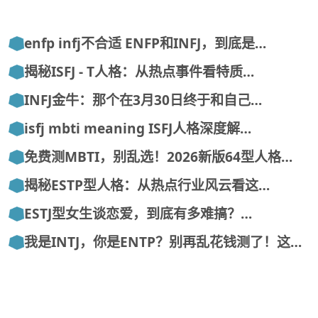
enfp infj不合适 ENFP和INFJ，到底是…
揭秘ISFJ - T人格：从热点事件看特质…
INFJ金牛：那个在3月30日终于和自己…
isfj mbti meaning ISFJ人格深度解…
免费测MBTI，别乱选！2026新版64型人格…
揭秘ESTP型人格：从热点行业风云看这…
ESTJ型女生谈恋爱，到底有多难搞？…
我是INTJ，你是ENTP？别再乱花钱测了！这…