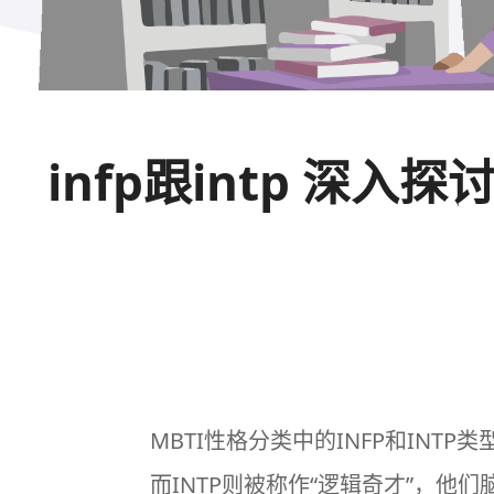
infp跟intp 深入
MBTI
性格分类
中的
INFP
和INTP
而INTP则被称作“逻辑奇才”，