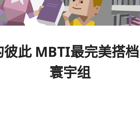
的彼此 MBTI最完美搭档（
寰宇组