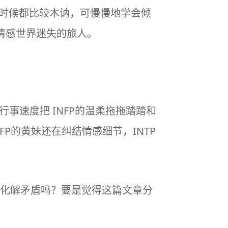
始的时候都比较木讷，可慢慢地学会倾
在情感世界迷失的旅人。
 那行事速度把 INFP的温柔拖拖踏踏和
FP的黄妹还在纠结情感细节，INTP
化解矛盾吗？要是觉得这篇文章分