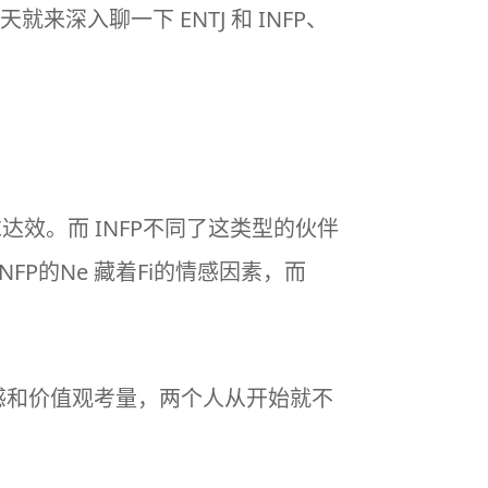
今天就来深入聊一下
ENTJ
和 INFP、
效。而 INFP不同了这类型的伙伴
FP的Ne 藏着Fi的情感因素，而
从情感和价值观考量，两个人从开始就不