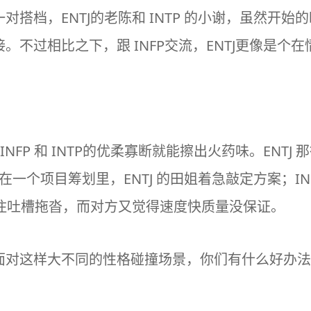
搭档，ENTJ的老陈和 INTP 的小谢，虽然开
不过相比之下，跟 INFP交流，ENTJ更像是个
INFP 和 INTP的优柔寡断就能擦出火药味。ENTJ
在一个项目筹划里，ENTJ 的田姐着急敲定方案；IN
不住吐槽拖沓，而对方又觉得速度快质量没保证。
面对这样大不同的性格碰撞场景，你们有什么好办法