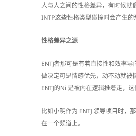
人与人之间的性格差异，有时候就
INTP
这些性格类型碰撞时会产生的
性格差异之源
ENTJ者那可是有着直接性和效率
做决定可是情感优先，动不动就被情绪牵
ENTJ的Ni 是被内在逻辑推着走
比如小明作为 ENTJ 领导项目时
在一个频道上。