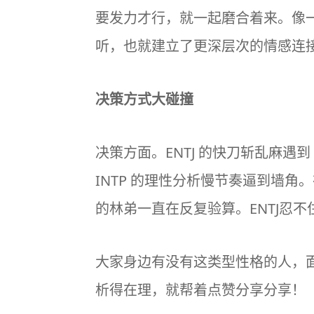
要发力才行，就一起磨合着来。像一对
听，也就建立了更深层次的情感连接。
决策方式大碰撞
决策方面。ENTJ 的快刀斩乱麻遇到 
INTP 的理性分析慢节奏逼到墙角。
的林弟一直在反复验算。ENTJ忍
大家身边有没有这类型性格的人，
析得在理，就帮着点赞分享分享！