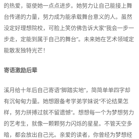
的热爱，驱使她一点点进步。她努力让自己能接上舞
台传递的力量，努力成为能承载舞台意义的人。虽然
没定好理想院校，可脸上笑仿佛告诉大家“我会一步一
步走，定能到属于自己的舞台”。未来她在艺术领域定
能散发独特光芒！
寄语激励后辈
溪月给十年后自己寄语“脚踏实地”，简简单单四字却
有沉甸甸力量。她想跟备考学弟学妹说“不论结果怎
样，努力拼搏过就不留遗憾”。想想每一个为梦想努力
的艺考生，就像一颗颗努力闪烁的星星。不管天空多
暗，都会放出自己光。亲爱的读者，你曾经为梦想经