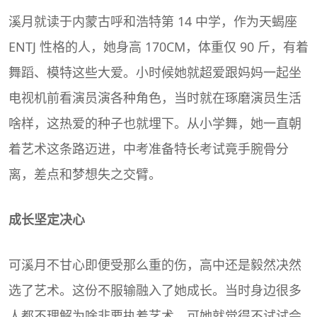
溪月就读于内蒙古呼和浩特第 14 中学，作为
天蝎座
ENTJ 性格的人，她身高 170CM，体重仅 90 斤，有着
舞蹈、模特这些大爱。小时候她就超爱跟妈妈一起坐
电视机前看演员演各种角色，当时就在琢磨演员生活
啥样，这热爱的种子也就埋下。从小学舞，她一直朝
着艺术这条路迈进，中考准备特长考试竟手腕骨分
离，差点和梦想失之交臂。
成长坚定决心
可溪月不甘心即便受那么重的伤，高中还是毅然决然
选了艺术。这份不服输融入了她成长。当时身边很多
人都不理解为啥非要执着艺术，可她就觉得不试试会