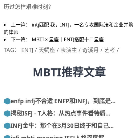
历过怎样艰难时刻？
上一篇：
intj匹配 我，INTJ，一名专攻国际法和企业并购
的律师
下一篇：
MBTI × 星座｜ENTJ搭配十二星座
TAG：
ENTJ
/
天蝎座
/
表演生
/
奇溪月
/
艺考
/
MBTI推荐文章
enfp infj不合适 ENFP和INFJ，到底是…
揭秘ISFJ - T人格：从热点事件看特质…
INFJ金牛：那个在3月30日终于和自己…