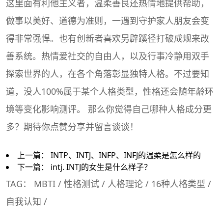
这里面有利他主义者，温柔善良还热情地提供帮助，
做事以美好、道德为准则，一遇到守护家人朋友会变
得非常强悍。也有创新者喜欢另辟蹊径打破成规来改
善系统。热情爱社交的自由人，以及行事冷静用双手
探索世界的人，在各个角落彰显独特人格。不过要知
道，没人100%属于某个人格类型，性格还会随年龄环
境等变化影响测评。 那么你觉得自己哪种人格成分更
多？期待你点赞分享并留言谈谈！
上一篇：
INTP、INTJ、INFP、INFJ的温柔是怎么样的
下一篇：
intj. INTJ的女生是什么样子？
TAG：
MBTI
/
性格测试
/
人格理论
/
16种人格类型
/
自我认知
/