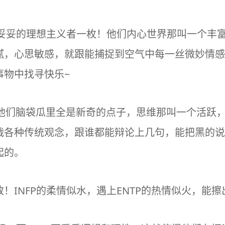
，妥妥的理想主义者一枚！他们内心世界那叫一个丰
腻，心思敏感，就跟能捕捉到空气中每一丝微妙情感
事物中找寻快乐~
格！他们脑袋瓜里全是新奇的点子，思维那叫一个活跃
战各种传统观念，跟谁都能辩论上几句，能把黑的说
起的。
！INFP的柔情似水，遇上ENTP的热情似火，能