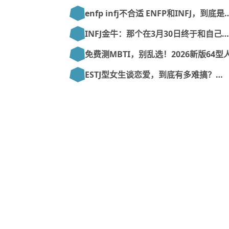
enfp infj不合适 ENFP和INFJ，到底是
INFJ金牛：那个在3月30日终于和自己…
免费测MBTI，别乱选！2026新版64型
ESTJ型女生谈恋爱，到底有多难搞？…