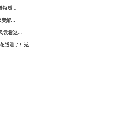
件看特质…
人格深度解…
风云看这…
乱花钱测了！这…