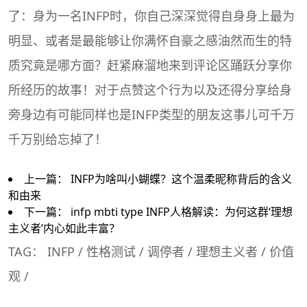
了：身为一名INFP时，你自己深深觉得自身身上最为
明显、或者是最能够让你满怀自豪之感油然而生的特
质究竟是哪方面？赶紧麻溜地来到评论区踊跃分享你
所经历的故事！对于点赞这个行为以及还得分享给身
旁身边有可能同样也是INFP类型的朋友这事儿可千万
千万别给忘掉了！
上一篇：
INFP为啥叫小蝴蝶？这个温柔昵称背后的含义
和由来
下一篇：
infp mbti type INFP人格解读：为何这群‘理想
主义者’内心如此丰富？
TAG：
INFP
/
性格测试
/
调停者
/
理想主义者
/
价值
观
/