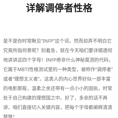
详解调停者性格
是不是你时常瞅见“
INFP
”这个词，然而却弄不明白它
究竟所指何意呢？别着急，就在今天咱们要详细透彻
地讲讲这四个字母！INFP绝非什么神秘莫测的代码，
它属于MBTI
性格测试
里的一种类型，被称作“
调停者
”
或者“
理想主义者
”。这类人的内心世界好似一部丰富
的电影那般，温柔之余还带有一点小小的固执，时常
处于自己构建的理想国之中。好了，多余的话不再
讲，咱们直接切入关键内容，把每个字母都阐释清清
楚楚！