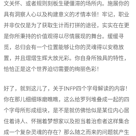
文关怀、或者规则刻板生硬僵滞的场所内。施展你的
具有洞察人心以及构建意义的才情本领！牢记，职业
并非仅仅是为了获取生计而打拼的途径，实实在在更
是你所秉持的价值观得以尽情展现的舞台。缓缓寻
觅，总归会有一个位置能够让你的灵魂得以安稳放
置，并且熠熠生辉大放光彩。你自身所独具的特性，
恰恰正是这个世界迫切需要的绚丽色彩！
好了，就到这儿了，关于INFP四个字母解读的内容！
你在那儿细细琢磨瞧瞧，这么给罗列堆叠成一起的四
个字母所形成组块，是不是就仿佛恰似是某位内心居
住着诗人、怀揣着梦想家以及担当着治愈者这样集合
成一个复杂灵魂的存在？那么随之而来的问题就产生