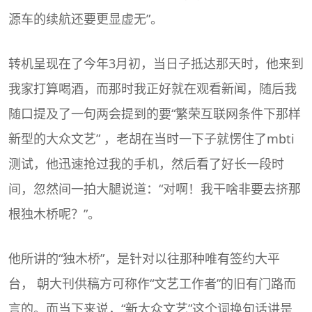
源车的续航还要更显虚无”。
转机呈现在了今年3月初，当日子抵达那天时，他来到
我家打算喝酒，而那时我正好就在观看新闻，随后我
随口提及了一句两会提到的要“繁荣互联网条件下那样
新型的大众文艺” ，老胡在当时一下子就愣住了
mbti
测试
，他迅速抢过我的手机，然后看了好长一段时
间，忽然间一拍大腿说道：“对啊！我干啥非要去挤那
根独木桥呢？”。
他所讲的“独木桥”，是针对以往那种唯有签约大平
台， 朝大刊供稿方可称作“文艺工作者”的旧有门路而
言的。而当下来说，“新大众文艺”这个词换句话讲是