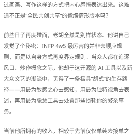
过画画、写作这样的方式把内心感悟表达出来。这难
道不正是“全民共创共享”的微缩情形版本吗？
前些日子再度碰面，老胡全然是别样状态。他讲自己
发觉了个秘密：INFP 4w5 最厉害的并非去顺应规
则，而是以自身方式再度界定规则。当众人都在追逐
风口、炒作概念之际，他却于这开源的 AI 工具以及新
大众文艺的潮流中，觅得了一条极具“胡式”的生存路
径——用最为敏感之心去感知，用最为独特视角去表
述，再用最为聪慧工具去处置那些损耗你的繁杂事
务。
当前他所拥有的收入，相较于先前仅仅单纯去接单之