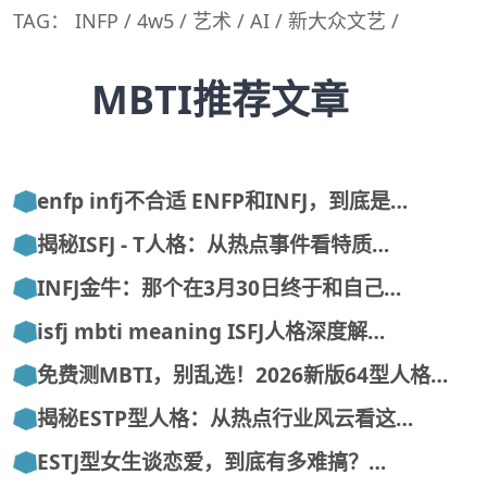
TAG：
INFP
/
4w5
/
艺术
/
AI
/
新大众文艺
/
MBTI推荐文章
enfp infj不合适 ENFP和INFJ，到底是…
揭秘ISFJ - T人格：从热点事件看特质…
INFJ金牛：那个在3月30日终于和自己…
isfj mbti meaning ISFJ人格深度解…
免费测MBTI，别乱选！2026新版64型人格…
揭秘ESTP型人格：从热点行业风云看这…
ESTJ型女生谈恋爱，到底有多难搞？…