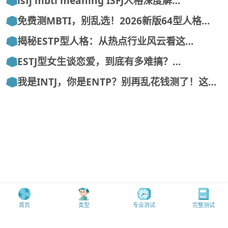
isfj mbti meaning ISFJ人格深度解…
免费测MBTI，别乱选！2026新版64型人格…
揭秘ESTP型人格：从热点行业风云看这…
ESTJ型女生谈恋爱，到底有多难搞？…
我是INTJ，你是ENTP？别再乱花钱测了！这…
首页
类型
专业测试
完整测试
MBTI中文mbti.mobi版权所有@16personalities