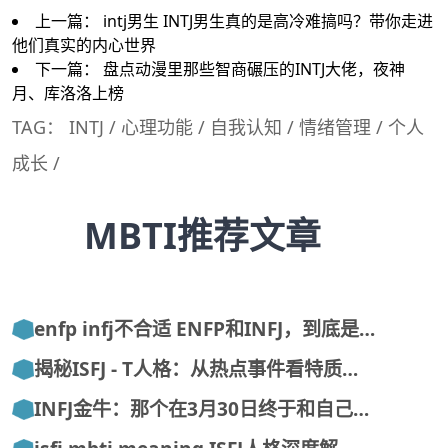
上一篇：
intj男生 INTJ男生真的是高冷难搞吗？带你走进
他们真实的内心世界
下一篇：
盘点动漫里那些智商碾压的INTJ大佬，夜神
月、库洛洛上榜
TAG：
INTJ
/
心理功能
/
自我认知
/
情绪管理
/
个人
成长
/
MBTI推荐文章
enfp infj不合适 ENFP和INFJ，到底是…
揭秘ISFJ - T人格：从热点事件看特质…
INFJ金牛：那个在3月30日终于和自己…