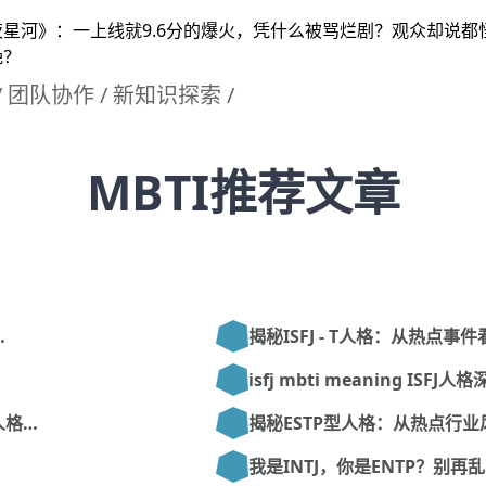
星河》：一上线就9.6分的爆火，凭什么被骂烂剧？观众却说都
晚？
/
团队协作
/
新知识探索
/
MBTI推荐文章
…
揭秘ISFJ - T人格：从热点事
isfj mbti meaning ISFJ
人格…
揭秘ESTP型人格：从热点行业
我是INTJ，你是ENTP？别再