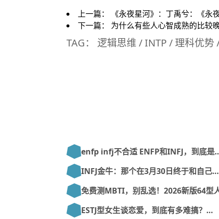
上一篇：
《永夜星河》：丁禹兮：《永夜
下一篇：
为什么有些人心智成熟的比较
TAG：
逻辑思维
/
INTP
/
理科优势
enfp infj不合适 ENFP和INFJ，到底是
INFJ金牛：那个在3月30日终于和自己…
免费测MBTI，别乱选！2026新版64型
ESTJ型女生谈恋爱，到底有多难搞？…