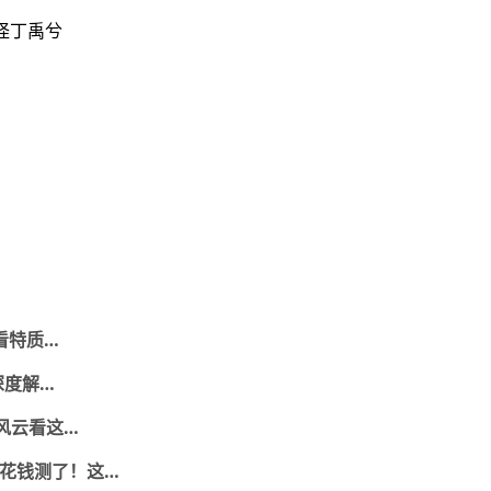
怪丁禹兮
件看特质…
人格深度解…
风云看这…
乱花钱测了！这…