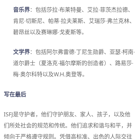
音乐界
：包括莎拉·布莱特曼、艾拉·菲茨杰拉德、
肯尼·切斯尼、帕蒂·拉夫莱斯、艾瑞莎·弗兰克林、
碧昂丝以及赛琳娜·戈麦斯等。
文学界
：包括阿尔弗雷德·丁尼生勋爵、亚瑟·柯南·
道尔爵士（夏洛克·福尔摩斯的创造者）、路易莎·
梅·奥尔科特以及W.H.奥登等。
写在最后
ISFJ是守护者，他们守护朋友、家人、孩子，以及他
们所处社会的规范和传统。他们追求和谐与和平，并
倾向于严格遵守规则。凭借高标准、出色的人际交往