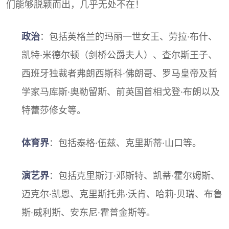
们能够脱颖而出，几乎无处不在！
政治
：包括英格兰的玛丽一世女王、劳拉·布什、
凯特·米德尔顿（剑桥公爵夫人）、查尔斯王子、
西班牙独裁者弗朗西斯科·佛朗哥、罗马皇帝及哲
学家马库斯·奥勒留斯、前英国首相戈登·布朗以及
特蕾莎修女等。
体育界
：包括泰格·伍兹、克里斯蒂·山口等。
演艺界
：包括克里斯汀·邓斯特、凯蒂·霍尔姆斯、
迈克尔·凯恩、克里斯托弗·沃肯、哈莉·贝瑞、布鲁
斯·威利斯、安东尼·霍普金斯等。