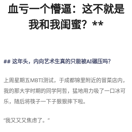
血亏一个懵逼：这不就是
我和我闺蜜？**
## 这年头，内向艺术生真的只能被
AI
碾压吗？
上周星期五
MBTI
测试，于成都锦里附近的冒菜店内，
我的那大学时期的同学阿哲，猛地用力吸了一口冰可
乐，随后将筷子一下子狠狠摔下啦。
“我又又又焦虑了。”