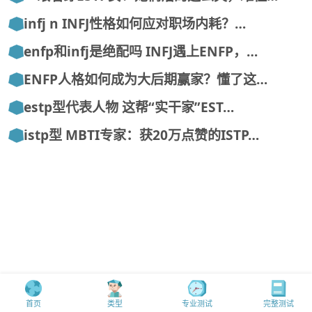
infj n INFJ性格如何应对职场内耗？…
enfp和infj是绝配吗 INFJ遇上ENFP，…
ENFP人格如何成为大后期赢家？懂了这…
estp型代表人物 这帮“实干家”EST…
istp型 MBTI专家：获20万点赞的ISTP…
首页
类型
专业测试
完整测试
MBTI中文mbti.mobi版权所有@16personalities