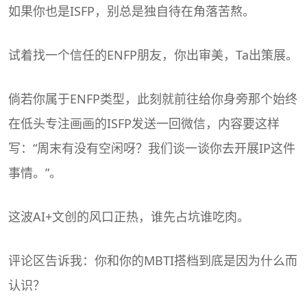
如果你也是ISFP，别总是独自待在角落苦熬。
试着找一个信任的ENFP朋友，你出审美，Ta出策展。
倘若你属于ENFP类型，此刻就前往给你身旁那个始终
在低头专注画画的ISFP发送一回微信，内容要这样
写：“周末有没有空闲呀？我们谈一谈你去开展IP这件
事情。”。
这波AI+文创的风口正热，谁先占坑谁吃肉。
评论区告诉我：你和你的
MBTI
搭档到底是因为什么而
认识？