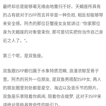
最终却总是能够毫无缘由地重归于好。天蝎座所具有
的占有欲对于ISFP而言并非是一种负担, 相反却能够带
来安全感。阿杰的那位巨蟹座女友就讲过: “你家那位
身为天蝎座的对象管束你, 那可是切实把你当作自己亲
近之人了。”。
第三个呢，是
双鱼座
。
双鱼跟ISFP都归属于水象特质范畴, 浪漫浓郁至骨子
里。阿杰的另外一位朋友, 是双鱼男搭配ISFP女, 两人
的朋友圈里到处都是星空、海边以及音乐节的照片。
双鱼座乐意陪着你疯闹, 陪着你去做梦, 这对于ISFP来
讲绝对是极具致命性的吸引力。