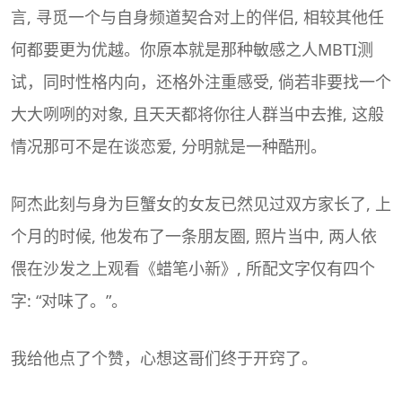
言, 寻觅一个与自身频道契合对上的伴侣, 相较其他任
何都要更为优越。你原本就是那种敏感之人
MBTI
测
试，同时性格内向，还格外注重感受, 倘若非要找一个
大大咧咧的对象, 且天天都将你往人群当中去推, 这般
情况那可不是在谈恋爱, 分明就是一种酷刑。
阿杰此刻与身为巨蟹女的女友已然见过双方家长了, 上
个月的时候, 他发布了一条朋友圈, 照片当中, 两人依
偎在沙发之上观看《蜡笔小新》, 所配文字仅有四个
字: “对味了。”。
我给他点了个赞，心想这哥们终于开窍了。