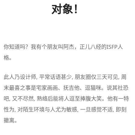
对象！
你知道吗？我有个朋友叫阿杰，正儿八经的
ISFP
人
格。
此人乃设计师, 平常话语甚少, 朋友圈仅三天可见, 周
末最喜之事是宅家画画、抚吉他、逗猫咪。说其社恐
吧, 又不尽然, 熟络后能将人逗至捧腹大笑。他有一特
性为, 对陌生环境与人尤为敏感, 一旦感觉不适, 即刻
撤离。