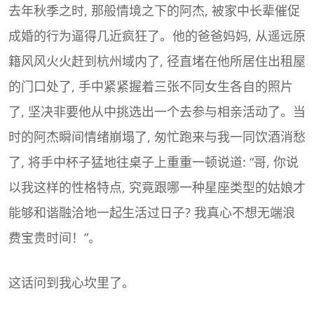
去年秋季之时, 那般情境之下的阿杰, 被家中长辈催促
成婚的行为逼得几近疯狂了。他的爸爸妈妈, 从遥远原
籍风风火火赶到杭州域内了, 径直堵在他所居住出租屋
的门口处了, 手中紧紧握着三张不同女生各自的照片
了, 坚决非要他从中挑选出一个去参与相亲活动了。当
时的阿杰瞬间情绪崩塌了, 匆忙跑来与我一同饮酒消愁
了, 将手中杯子猛地往桌子上重重一顿说道: “哥, 你说
以我这样的性格特点, 究竟跟哪一种星座类型的姑娘才
能够和谐融洽地一起生活过日子? 我真心不想无端浪
费宝贵时间！”。
这话问到我心坎里了。