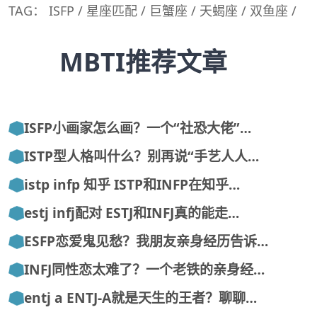
TAG：
ISFP
/
星座匹配
/
巨蟹座
/
天蝎座
/
双鱼座
/
MBTI推荐文章
ISFP小画家怎么画？一个“社恐大佬”…
ISTP型人格叫什么？别再说“手艺人人…
istp infp 知乎 ISTP和INFP在知乎…
estj infj配对 ESTJ和INFJ真的能走…
ESFP恋爱鬼见愁？我朋友亲身经历告诉…
INFJ同性恋太难了？一个老铁的亲身经…
entj a ENTJ-A就是天生的王者？聊聊…