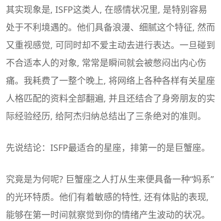
其实现象是, ISFP这类人, 在感情状况里, 是特别容易
处于不利境遇的。他们具备浪漫、细腻这个特征, 然而
又重视感觉, 可同时却不爱主动去进行表达。一旦碰到
不合适本人的对象, 常常是瞬间就会被憋闷出内心伤
痛。我耗费了一整个晚上, 将网络上各种各样有关星座
人格匹配的资料全部翻遍, 并且还结合了身旁朋友的实
际经验经历, 给阿杰归纳总结出了三条绝对的准则。
先说结论：ISFP最适合的星座，排第一的是
巨蟹座
。
究竟是为何呢? 巨蟹座之人打从生来便具备一种“妈系”
的光环特质。他们有着敏感的特性, 还有体贴的表现,
能够在第一时间就察觉到你的情绪产生波动的状况。