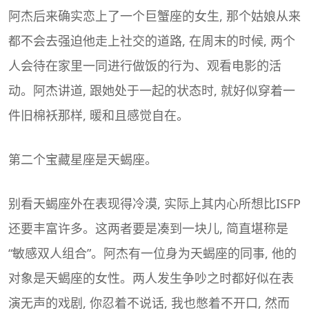
阿杰后来确实恋上了一个巨蟹座的女生, 那个姑娘从来
都不会去强迫他走上社交的道路, 在周末的时候, 两个
人会待在家里一同进行做饭的行为、观看电影的活
动。阿杰讲道, 跟她处于一起的状态时, 就好似穿着一
件旧棉袄那样, 暖和且感觉自在。
第二个宝藏星座是
天蝎座
。
别看天蝎座外在表现得冷漠, 实际上其内心所想比ISFP
还要丰富许多。这两者要是凑到一块儿, 简直堪称是
“敏感双人组合”。阿杰有一位身为天蝎座的同事, 他的
对象是天蝎座的女性。两人发生争吵之时都好似在表
演无声的戏剧, 你忍着不说话, 我也憋着不开口, 然而