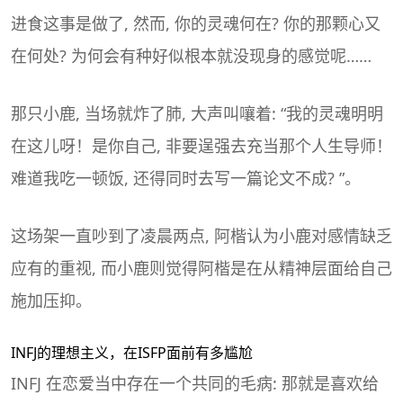
进食这事是做了, 然而, 你的灵魂何在? 你的那颗心又
在何处? 为何会有种好似根本就没现身的感觉呢……
那只小鹿, 当场就炸了肺, 大声叫嚷着: “我的灵魂明明
在这儿呀！是你自己, 非要逞强去充当那个人生导师！
难道我吃一顿饭, 还得同时去写一篇论文不成? ”。
这场架一直吵到了凌晨两点, 阿楷认为小鹿对感情缺乏
应有的重视, 而小鹿则觉得阿楷是在从精神层面给自己
施加压抑。
INFJ的理想主义，在ISFP面前有多尴尬
INFJ 在恋爱当中存在一个共同的毛病: 那就是喜欢给