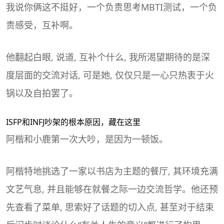
我说你俩这不挺好，一个负责思考
MBTI
测试，一个负
责感受，互补啊。
他翻起白眼, 说道, 互补个什么, 我所渴望期待的是深
度层面的交流对话, 可是她, 仅仅只是一心只热衷于火
锅以及自拍罢了。
ISFP和INFJ吵架的根本原因，藏在这里
阿楷和小鹿第一次大吵，是因为一顿饭。
阿楷特地挑选了一家以书店为主题的餐厅, 其环境充满
文艺气息, 并且能够在就餐之际一边交流哲学。他还预
先查看了菜单, 思索好了话题的切入点, 甚至对于结束