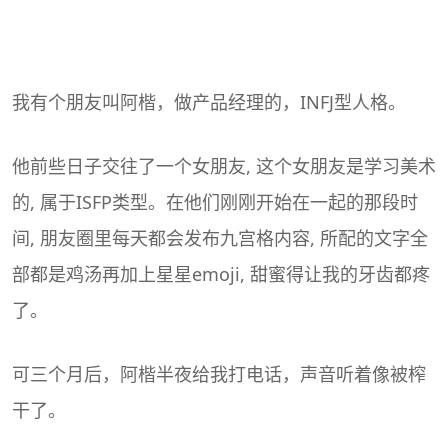
我有个朋友叫阿楷，做产品经理的，
INFJ
型人格。
他前些日子交往了一个女朋友, 这个女朋友是学习美术
的, 属于
ISFP
类型。在他们刚刚开始在一起的那段时
间, 朋友圈里每天都会发布九宫格内容, 所配的文字全
部都是鸡汤再加上星星emoji, 甜蜜得让我的牙齿都疼
了。
可三个月后，阿楷半夜给我打电话，声音听着像被榨
干了。