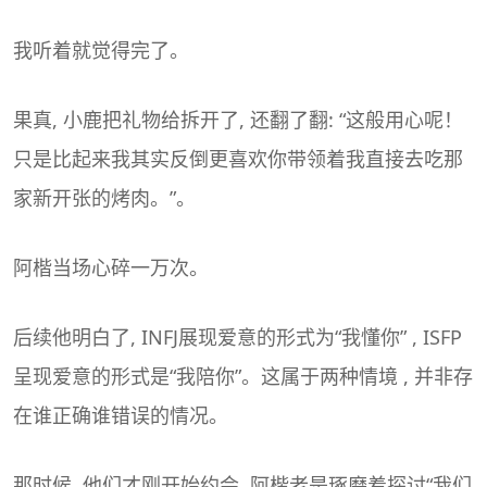
我听着就觉得完了。
果真, 小鹿把礼物给拆开了, 还翻了翻: “这般用心呢！
只是比起来我其实反倒更喜欢你带领着我直接去吃那
家新开张的烤肉。”。
阿楷当场心碎一万次。
后续他明白了, INFJ展现爱意的形式为“我懂你” , ISFP
呈现爱意的形式是“我陪你”。这属于两种情境 , 并非存
在谁正确谁错误的情况。
那时候, 他们才刚开始约会, 阿楷老是琢磨着探讨“我们