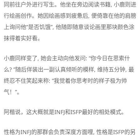
同前往户外进行写生。他坐在旁边阅读书籍, 小鹿则进
行绘画创作。她因绘画感到疲惫后, 便倚靠在他的肩膀
上询问他“是否饥饿”, 他随即随意谈论画里那块颜色涂
抹得着实好看。
小鹿同样变了, 她会主动向他发问: “你今日在思索什
么? ”随后佯装出一副认真倾听的模样, 维持五分钟, 最
终忍不住笑起来称: “我觉着你思考时的样子极为帅
气！”。
阿楷说，这大概就是INFJ和ISFP最好的相处模式。
性格为INFJ的那群会负责深度方面哩, 性格是ISFP的另