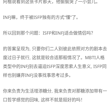
阿楷说看到这张卡片那天，他偷偷哭了一小会儿。
INFJ嘛，终于被ISFP独有的方式“懂”了。
所以回到那个问题：ISFP和INFJ适合做情侣吗？
的答案呈现为, 只要你们二人别彼此依照对方的剧本去
度过日子就行, 这就是较合适那般情况了。
MBTI
人格
类型中的INFJ别去逼迫ISFP深度思索人生意义, ISFP同
样也别嫌弃INFJ没事找事思考过多。
你来负责为生活增添糖分, 我来负责对那糖添加带有一
口哲学感觉的回味, 这样不就是挺好的吗！