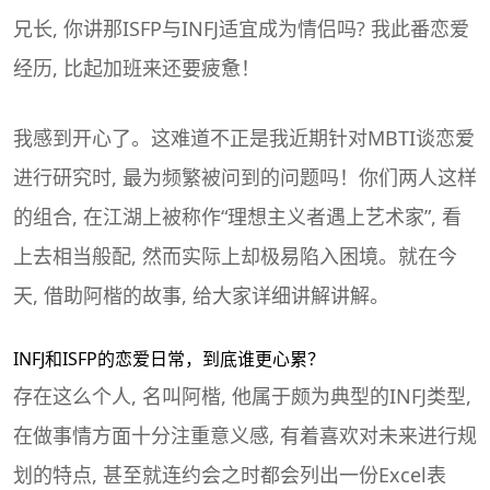
兄长, 你讲那ISFP与INFJ适宜成为情侣吗? 我此番
恋爱
经历, 比起加班来还要疲惫！
我感到开心了。这难道不正是我近期针对
MBTI
谈恋爱
进行研究时, 最为频繁被问到的问题吗！你们两人这样
的组合, 在江湖上被称作“理想主义者遇上艺术家”, 看
上去相当般配, 然而实际上却极易陷入困境。就在今
天, 借助阿楷的故事, 给大家详细讲解讲解。
INFJ和ISFP的恋爱日常，到底谁更心累？
存在这么个人, 名叫阿楷, 他属于颇为典型的INFJ类型,
在做事情方面十分注重意义感, 有着喜欢对未来进行规
划的特点, 甚至就连约会之时都会列出一份Excel表