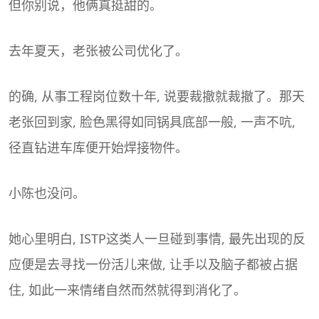
但你别说，他俩真挺甜的。
去年夏天，老张被公司优化了。
的确, 从事工程岗位数十年, 说要裁撤就裁撤了。那天
老张回到家, 脸色黑得如同锅具底部一般, 一声不吭,
径直钻进车库便开始焊接物件。
小陈也没问。
她心里明白, ISTP这类人一旦碰到事情, 最先出现的反
应便是去寻找一份活儿来做, 让手以及脑子都被占据
住, 如此一来情绪自然而然就得到消化了。