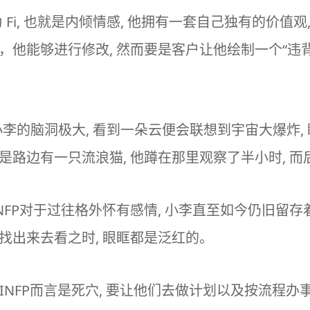
为 Fi, 也就是内倾情感, 他拥有一套自己独有的价值观
，他能够进行修改, 然而要是客户让他绘制一个“违背
小李的脑洞极大, 看到一朵云便会联想到宇宙大爆炸
的是路边有一只流浪猫, 他蹲在那里观察了半小时, 
 INFP对于过往格外怀有感情, 小李直至如今仍旧留
找出来去看之时, 眼眶都是泛红的。
于INFP而言是死穴, 要让他们去做计划以及按流程办