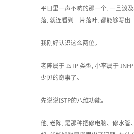
平日里一声不吭的那一个, 一旦谈
落, 就连看到一片落叶, 都能够写
我刚好认识这么两位。
老陈属于
ISTP
类型, 小李属于
INFP
少见的奇事了。
先说说ISTP的
八维功能
。
他, 老陈, 是那种把修电脑、修水