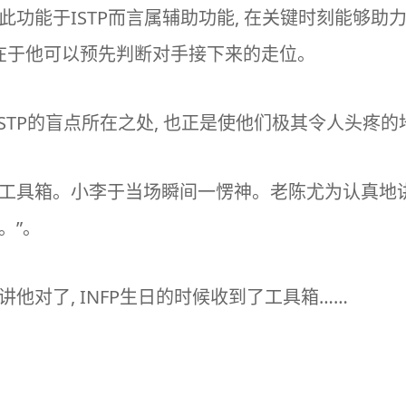
能, 此功能于ISTP而言属辅助功能, 在关键时刻能够
因在于他可以预先判断对手接下来的走位。
于ISTP的盲点所在之处, 也正是使他们极其令人头疼
个工具箱。小李于当场瞬间一愣神。老陈尤为认真地讲
。”。
讲他对了, INFP生日的时候收到了工具箱……