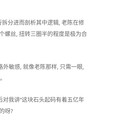
进行拆分进而剖析其中逻辑, 老陈在修
这个螺丝, 扭转三圈半的程度是极为合
敏感, 就像老陈那样, 只需一眼,
货。
随后对我讲“这块石头起码有着五亿年
的呀?