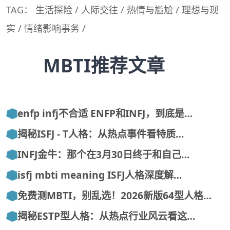
TAG：
生活探险
/
人际交往
/
热情与尴尬
/
理想与现
实
/
情绪影响事务
/
MBTI推荐文章
enfp infj不合适 ENFP和INFJ，到底是…
揭秘ISFJ - T人格：从热点事件看特质…
INFJ金牛：那个在3月30日终于和自己…
isfj mbti meaning ISFJ人格深度解…
免费测MBTI，别乱选！2026新版64型人格…
揭秘ESTP型人格：从热点行业风云看这…