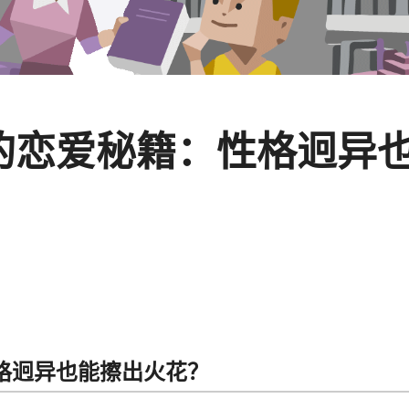
TJ的恋爱秘籍：性格迥
：性格迥异也能擦出火花？