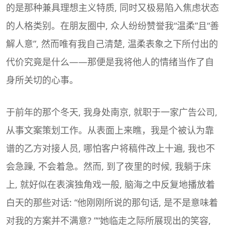
的是那种兼具理想主义特质, 同时又极易陷入焦虑状态
的人格类别。在朋友圈中, 众人纷纷赞誉我“温柔”且“善
解人意”, 然而唯有我自己清楚, 温柔表象之下所付出的
代价究竟是什么——那便是我将他人的情绪当作了自
身所关切的心事。
于前年的那个冬天, 我身处南京, 就职于一家广告公司,
从事文案策划工作。从表面上来瞧，我是个被认为靠
谱的乙方对接人员, 哪怕客户将稿件改上十遍, 我也不
会急躁, 不会着急。然而, 到了夜里的时候, 我躺于床
上, 就好似在表演独角戏一般, 脑海之中反复地播放着
白天的那些对话: “他刚刚所说的那句话, 是不是意味着
对我的方案并不满意? ”“她临走之际所展现出的笑容,