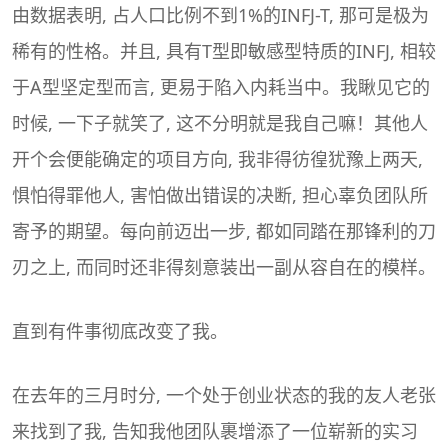
由数据表明, 占人口比例不到1%的INFJ-T, 那可是极为
稀有的性格。并且, 具有T型即敏感型特质的INFJ, 相较
于A型坚定型而言, 更易于陷入内耗当中。我瞅见它的
时候, 一下子就笑了, 这不分明就是我自己嘛！其他人
开个会便能确定的项目方向, 我非得彷徨犹豫上两天,
惧怕得罪他人, 害怕做出错误的决断, 担心辜负团队所
寄予的期望。每向前迈出一步, 都如同踏在那锋利的刀
刃之上, 而同时还非得刻意装出一副从容自在的模样。
直到有件事彻底改变了我。
在去年的三月时分, 一个处于创业状态的我的友人老张
来找到了我, 告知我他团队裹增添了一位崭新的实习