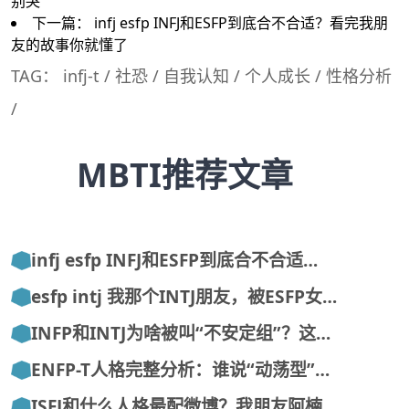
别哭
下一篇：
infj esfp INFJ和ESFP到底合不合适？看完我朋
友的故事你就懂了
TAG：
infj-t
/
社恐
/
自我认知
/
个人成长
/
性格分析
/
MBTI推荐文章
infj esfp INFJ和ESFP到底合不合适…
esfp intj 我那个INTJ朋友，被ESFP女…
INFP和INTJ为啥被叫“不安定组”？这…
ENFP-T人格完整分析：谁说“动荡型”…
ISFJ和什么人格最配微博？我朋友阿楠…