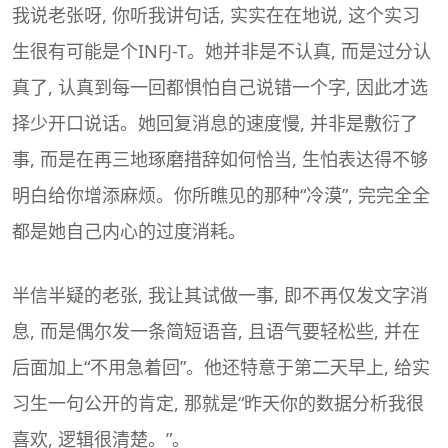
我说老张呀, 你听我讲句话, 实实在在地说, 这个实习
生很有可能是个INFJ-T。她并非是不认真, 而是过分认
真了, 认真到每一回都惧怕自己说错一个字, 因此才选
择少开口说话。她回复消息的速度慢, 并非是敷衍了
事, 而是在再三地琢磨措辞如何恰当, 生怕表达得不够
明白给你增添麻烦。你所瞧见的那种“冷漠”, 完完全全
都是她自己内心的过度消耗。
半信半疑的老张, 我让其试做一事, 即不再仅发文字消
息, 而是偶尔发一条简短语音, 且语气要轻松些, 并在
后面加上“不用急着回”。他还特意于第二天早上, 给实
习生一句公开的肯定, 那就是“昨天你的数据分析我很
喜欢, 逻辑很清楚。”。