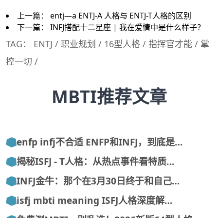
上一篇：
entj—a ENTJ-A 人格与 ENTJ-T人格的区别
下一篇：
INFJ搭配十二星座 | 我在爱情中是什么样子？
TAG：
ENTJ
/
职业规划
/
16型人格
/
指挥官才能
/
掌
控一切
/
MBTI推荐文章
enfp infj不合适 ENFP和INFJ，到底是…
揭秘ISFJ - T人格：从热点事件看特质…
INFJ金牛：那个在3月30日终于和自己…
isfj mbti meaning ISFJ人格深度解…