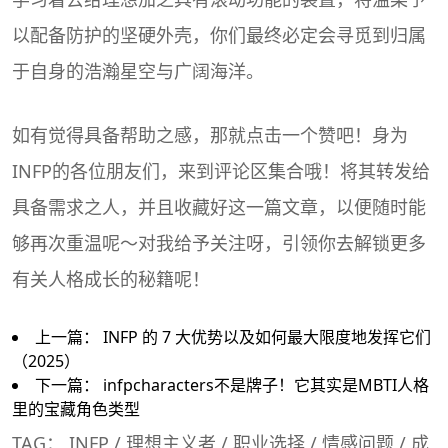
以配备防护的坚硬外壳，你们最终必定会寻觅到归属
于自身的浩瀚星空与广阔海洋。
如有觉得具备帮助之感，那就点击一个赞吧！身为
INFP的各位朋友们，来到评论区集合哦！将其转发给
具备需求之人，并且收藏好这一篇文章，以便随时能
够再次重温呢～对我给予关注呀，引领你去解锁更多
有关人格成长的秘籍呢！
上一篇：
INFP 的 7 大优势以及如何最大限度地发挥它们
（2025）
下一篇：
infpcharacters不是牌子！它其实是MBTI人格
里的宝藏角色类型
TAG：
INFP
/
理想主义者
/
职业选择
/
情感问题
/
成