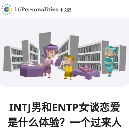
INTJ男和ENTP女谈恋爱
是什么体验？一个过来人