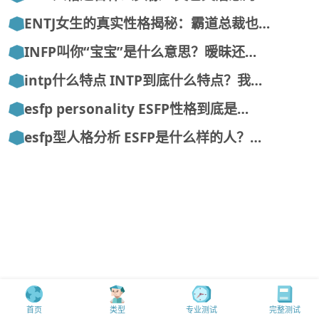
ENTJ女生的真实性格揭秘：霸道总裁也…
INFP叫你“宝宝”是什么意思？暧昧还…
intp什么特点 INTP到底什么特点？我…
esfp personality ESFP性格到底是…
esfp型人格分析 ESFP是什么样的人？…
首页
类型
专业测试
完整测试
MBTI中文mbti.mobi版权所有@16personalities