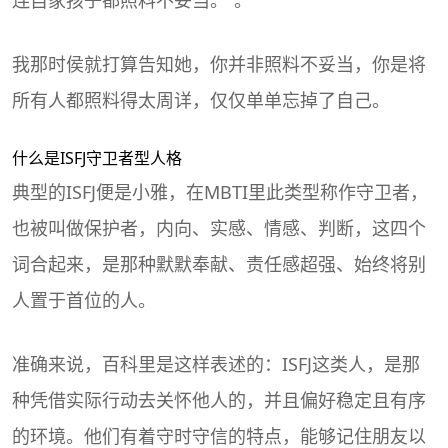
我那时侯就打算告知她，你并非照料不妥当，你是将
所有人都照料得太周详，仅仅单单忘掉了自己。
什么是ISFJ守卫者型人格
典型的ISFJ便是小雅，在
MBTI
里此类型称作守卫者，
也被叫做保护者，内向、实感、情感、判断，这四个
词合起来，是那种默默奉献、责任感超强、始终将别
人置于首位的人。
准确来说，百科里是这样表述的：ISFJ这类人，是那
种凭借实际行动去关怀他人的，并且偏好稳定且有序
的环境。他们有着守时守信的特点，能够记住朋友以