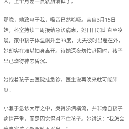
人，上个月差一点就崩溃掉了。
那晚，她致电于我，嗓音已然喑哑。言自3月15日
始，科室持续三周接纳急诊病患，她日日加班直至凌
晨。家中孩子体温飙升至39度，丈夫彼时出差在外，
她却实在难以抽身离开。待她深夜匆忙赶回时，孩子
早已烧得神志昏沉。
她抱着孩子去医院挂急诊，医生说再晚来就可能肺
炎。
小雅于急诊大厅之中，哭得涕泗横流，并非缘自孩子
病情严重，而是因觉得对不住孩子。她讲道：“我怎会
连自家孩子都照料不妥当。”。