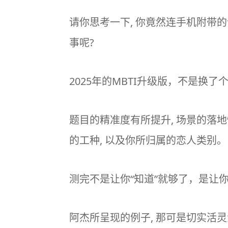
请你思考一下, 你竟然连手机附带
事呢?
2025年的
MBTI
升级版，不是换了
题目的精准度有所提升, 场景的落地
的工种, 以及你所归属的恋人类别。
测完不是让你“知道”就够了，是让你
阿杰所呈现的例子, 那可是切实活灵