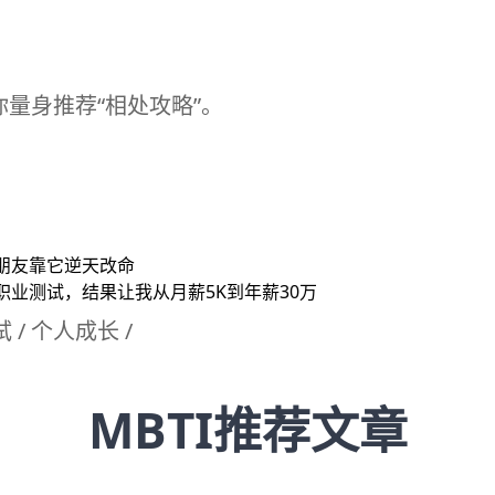
量身推荐“相处攻略”。
我朋友靠它逆天改命
职业测试，结果让我从月薪5K到年薪30万
试
/
个人成长
/
MBTI推荐文章