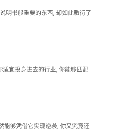
说明书般重要的东西, 却如此敷衍了
你适宜投身进去的行业, 你能够匹配
然能够凭借它实现逆袭, 你又究竟还