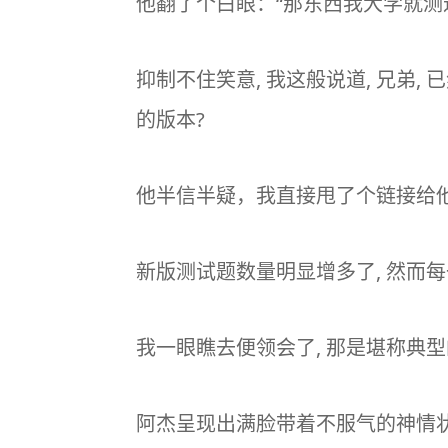
他翻了个白眼：“那东西我大学就测
抑制不住笑意, 我这般说道, 兄弟, 
的版本?
他半信半疑，我直接甩了个链接给
新版测试题数量明显增多了, 然而每
我一眼瞧去便领会了, 那是堪称典型
阿杰呈现出满脸带着不服气的神情状