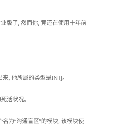
业版了, 然而你, 竞还在使用十年前
, 他所属的类型是INTJ。
的死活状况。
为“沟通盲区”的模块, 该模块使