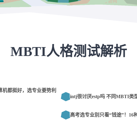
MBTI人格测试解析
计算机都挺好，选专业要势利
intj很讨厌estp吗 不同M
高考选专业别只看“钱途”！1