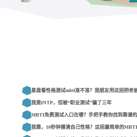
星盘看性格测试mbti准不准？我朋友用这招把老
我是INTP，但被“职业测试”骗了三年
MBTI免费测试入口在哪？手把手教你找到靠谱
我靠，10秒钟摸清自己性格？这招最简单的MBT