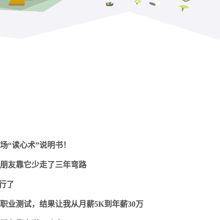
场“读心术”说明书！
我朋友靠它少走了三年弯路
行了
职业测试，结果让我从月薪5K到年薪30万