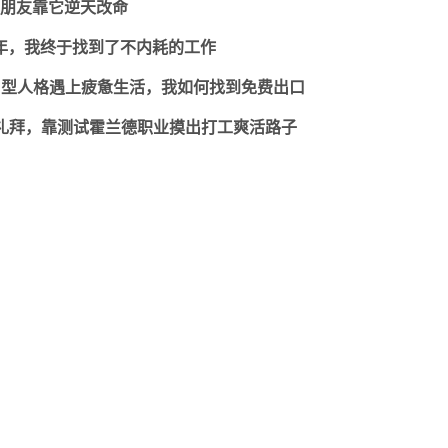
我朋友靠它逆天改命
三年，我终于找到了不内耗的工作
16 型人格遇上疲惫生活，我如何找到免费出口
礼拜，靠测试霍兰德职业摸出打工爽活路子