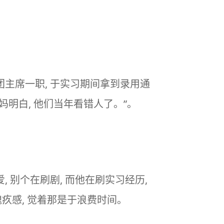
团主席一职, 于实习期间拿到录用通
妈明白, 他们当年看错人了。”。
, 别个在刷剧, 而他在刷实习经历,
愧疚感, 觉着那是于浪费时间。