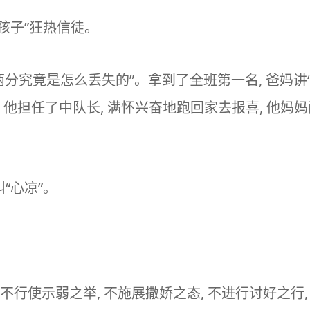
孩子”狂热信徒。
那两分究竟是怎么丢失的”。拿到了全班第一名, 爸妈讲
 他担任了中队长, 满怀兴奋地跑回家去报喜, 他妈妈
“心凉”。
们不行使示弱之举, 不施展撒娇之态, 不进行讨好之行