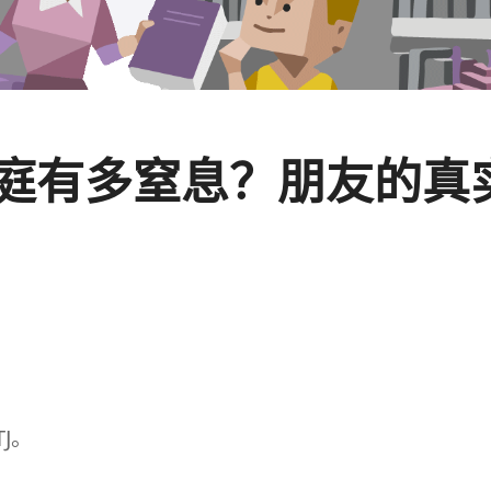
家庭有多窒息？朋友的
J
。