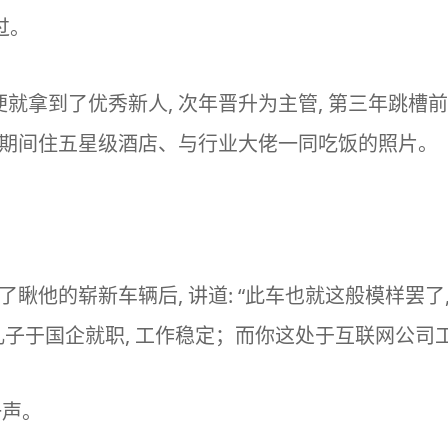
过。
年便就拿到了优秀新人, 次年晋升为主管, 第三年跳
差期间住五星级酒店、与行业大佬一同吃饭的照片。
了瞅他的崭新车辆后, 讲道: “此车也就这般模样罢了
儿子于国企就职, 工作稳定；而你这处于互联网公司工
一声。