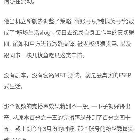
情感在流动。
他当机立断就去调整了策略, 将账号从“纯搞笑号”给改
成了“职场生活vlog”, 每日去纪录自身工作里的真切瞬
间, 诸如和甲方进行激烈交锋, 被老板狠狠责骂, 以及
跟同事一块儿摸鱼吃瓜这类事情。
没有剧本，没有套路
MBTI
测试，就是最真实的ESFP
式生活。
那个视频的完播率效果特别不一般, 一下子就好得出
奇, 从原本百分之十五的完播率飙升到了百分之四十
五。截止到今年3月份的时候, 那个账号的粉丝数量突
破了15万。