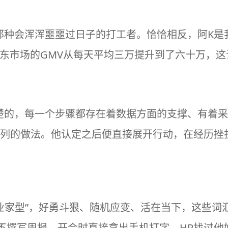
那种会浑浑噩噩过日子的打工者。恰恰相反，阿K是
中东市场的GMV从每天平均三万提升到了六十万，
楚的，每一个步骤都存在着数据方面的支撑、有着采
系列的做法。他认定之后便直接展开行动，在经历挫
“企业家型”，好勇斗狠、随机应变、活在当下，这些
都不撰写周报，开会时直接拿出手机打字，HR找过