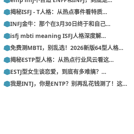
enfp infj不合适 ENFP和INFJ，到底是…
揭秘ISFJ - T人格：从热点事件看特质…
INFJ金牛：那个在3月30日终于和自己…
isfj mbti meaning ISFJ人格深度解…
免费测MBTI，别乱选！2026新版64型人格…
揭秘ESTP型人格：从热点行业风云看这…
ESTJ型女生谈恋爱，到底有多难搞？…
我是INTJ，你是ENTP？别再乱花钱测了！这…