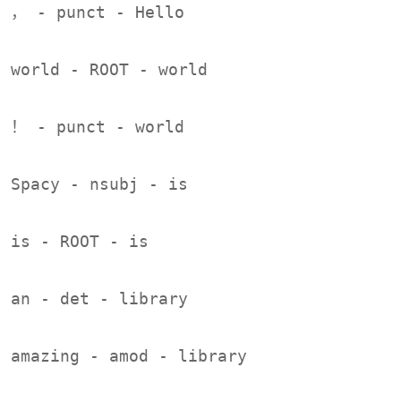
， - punct - Hello
world - ROOT - world
！ - punct - world
Spacy - nsubj - is
is - ROOT - is
an - det - library
amazing - amod - library