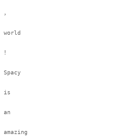
，
world
！
Spacy
is
an
amazing