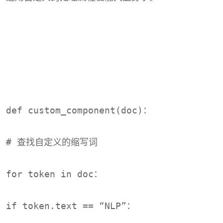
def custom_component(doc)：
# 查找自定义的缩写词
for token in doc：
if token.text == “NLP”：