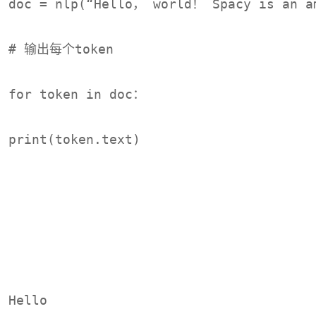
doc = nlp(“Hello， world！ Spacy is an a
# 输出每个token
for token in doc：
print(token.text)
Hello