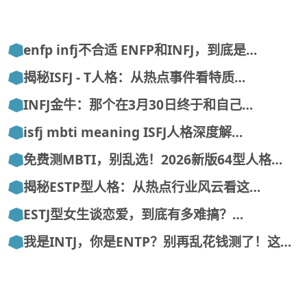
enfp infj不合适 ENFP和INFJ，到底是…
揭秘ISFJ - T人格：从热点事件看特质…
INFJ金牛：那个在3月30日终于和自己…
isfj mbti meaning ISFJ人格深度解…
免费测MBTI，别乱选！2026新版64型人格…
揭秘ESTP型人格：从热点行业风云看这…
ESTJ型女生谈恋爱，到底有多难搞？…
我是INTJ，你是ENTP？别再乱花钱测了！这…