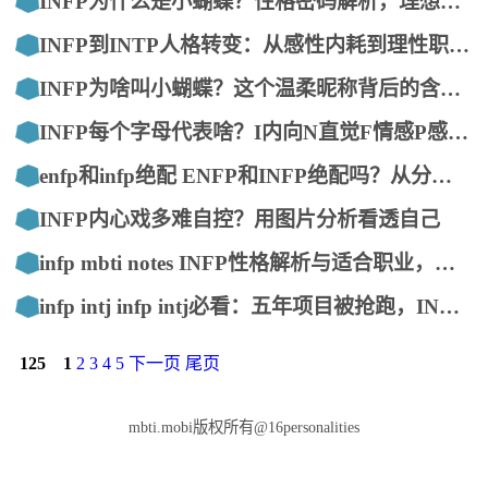
INFP为什么是小蝴蝶？性格密码解析，理想主义者的蜕变之路
INFP到INTP人格转变：从感性内耗到理性职场突破
INFP为啥叫小蝴蝶？这个温柔昵称背后的含义和由来
INFP每个字母代表啥？I内向N直觉F情感P感知，详解调停者性格
enfp和infp绝配 ENFP和INFP绝配吗？从分手边缘到天生一对的真相
INFP内心戏多难自控？用图片分析看透自己
infp mbti notes INFP性格解析与适合职业，帮你深入了解理想主义者
infp intj infp intj必看：五年项目被抢跑，INTJ老陈的崩溃与觉醒
125
1
2
3
4
5
下一页
尾页
mbti.mobi版权所有@16personalities