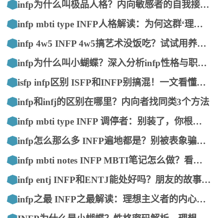
infp为什么叫极品人格？内向敏感者的自我接纳指南
infp mbti type INFP人格解读：为何这群‘理想主义者’内心如此丰富？
infp 4w5 INFP 4w5搞艺术没饭吃？试试用养龙虾的思维养活自己
infp为什么叫小蝴蝶？深入分析infp性格与职场困境
isfp infp区别 ISFP和INFP别搞混！一文看懂两者的核心区别
infp和infj的区别在哪里？内向者找同类3个方法
infp mbti type INFP 调停者：别装了，你根本不用“合群”
infp怎么那么多 INFP遍地都是？别被表象骗了，这才是真相
infp mbti notes INFP MBTI笔记怎么做？看这篇就够啦！
infp entj INFP和ENTJ能处好吗？朋友的故事让我看懂了
infp之最 INFP之最解读：理想主义者的内心世界与独特之处